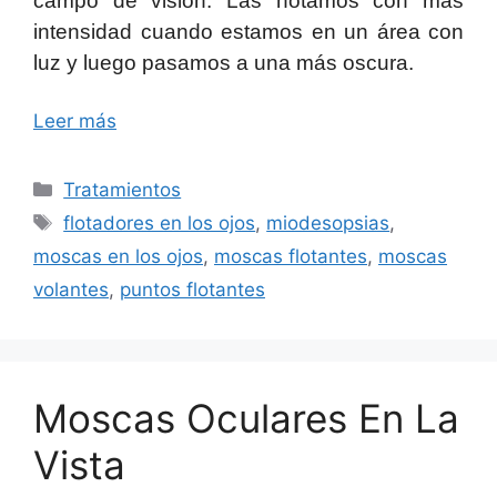
campo de visión. Las notamos con más
intensidad cuando estamos en un área con
luz y luego pasamos a una más oscura.
Leer más
Categorías
Tratamientos
Etiquetas
flotadores en los ojos
,
miodesopsias
,
moscas en los ojos
,
moscas flotantes
,
moscas
volantes
,
puntos flotantes
Moscas Oculares En La
Vista