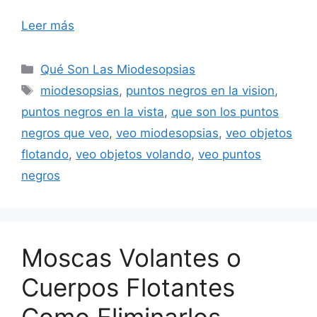
Leer más
Categorías
Qué Son Las Miodesopsias
Etiquetas
miodesopsias
,
puntos negros en la vision
,
puntos negros en la vista
,
que son los puntos
negros que veo
,
veo miodesopsias
,
veo objetos
flotando
,
veo objetos volando
,
veo puntos
negros
Moscas Volantes o
Cuerpos Flotantes
Como Eliminarlos