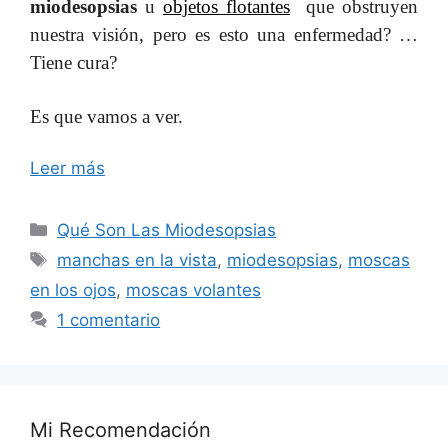
miodesopsias
u
objetos flotantes
que obstruyen
nuestra visión, pero es esto una enfermedad? …
Tiene cura?
Es que vamos a ver.
Leer más
Categorías
Qué Son Las Miodesopsias
Etiquetas
manchas en la vista
,
miodesopsias
,
moscas
en los ojos
,
moscas volantes
1 comentario
Mi Recomendación