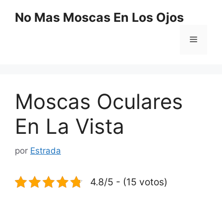
Saltar
No Mas Moscas En Los Ojos
al
contenido
Menú
Moscas Oculares
En La Vista
por
Estrada
4.8/5 - (15 votos)