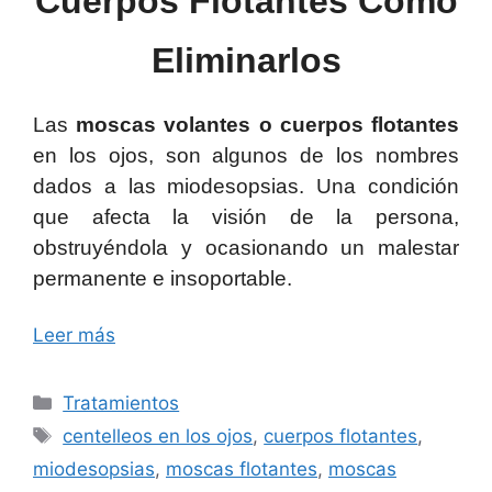
Cuerpos Flotantes Como
Eliminarlos
Las
moscas volantes o cuerpos flotantes
en los ojos, son algunos de los nombres
dados a las miodesopsias. Una condición
que afecta la visión de la persona,
obstruyéndola y ocasionando un malestar
permanente e insoportable.
Leer más
Categorías
Tratamientos
Etiquetas
centelleos en los ojos
,
cuerpos flotantes
,
miodesopsias
,
moscas flotantes
,
moscas