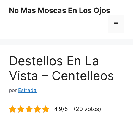
Saltar
No Mas Moscas En Los Ojos
al
contenido
Menú
Destellos En La
Vista – Centelleos
por
Estrada
4.9/5 - (20 votos)