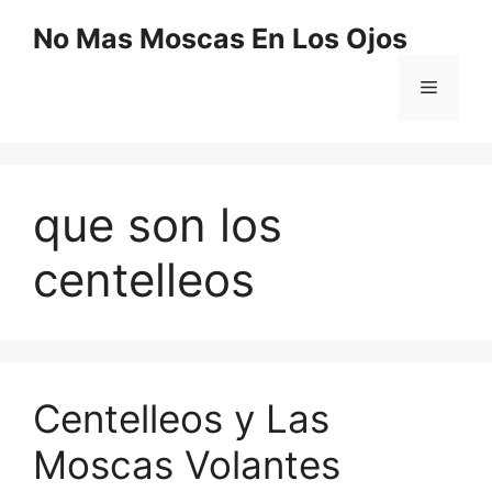
Saltar
No Mas Moscas En Los Ojos
al
contenido
Menú
que son los
centelleos
Centelleos y Las
Moscas Volantes