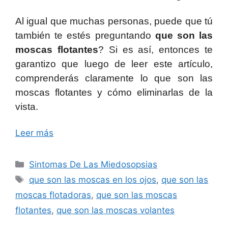
Al igual que muchas personas, puede que tú
también te estés preguntando
que son las
moscas flotantes
? Si es así, entonces te
garantizo que luego de leer este artículo,
comprenderás claramente lo que son las
moscas flotantes y cómo eliminarlas de la
vista.
Leer más
Categorías
Sintomas De Las Miedosopsias
Etiquetas
que son las moscas en los ojos
,
que son las
moscas flotadoras
,
que son las moscas
flotantes
,
que son las moscas volantes