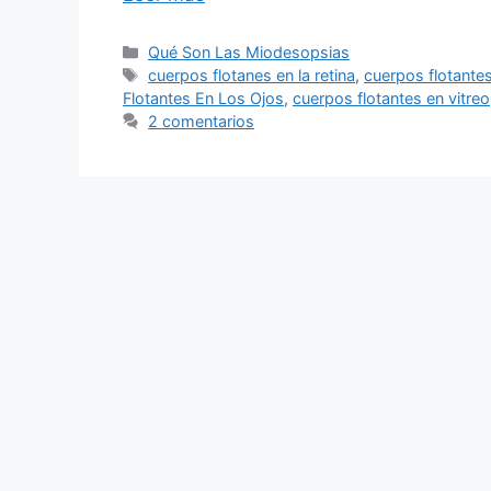
Categorías
Qué Son Las Miodesopsias
Etiquetas
cuerpos flotanes en la retina
,
cuerpos flotantes
Flotantes En Los Ojos
,
cuerpos flotantes en vitreo
2 comentarios