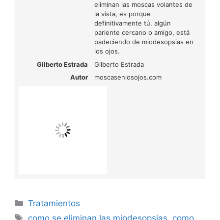
eliminan las moscas volantes de
la vista, es porque
definitivamente tú, algún
pariente cercano o amigo, está
padeciendo de miodesopsias en
los ojos.
Gilberto Estrada
Gilberto Estrada
Autor
moscasenlosojos.com
Categorías
Tratamientos
Etiquetas
como se eliminan las miodesopsias
,
como