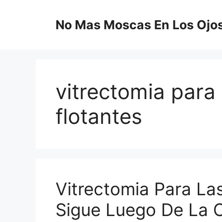
Saltar
al
No Mas Moscas En Los Ojo
contenido
vitrectomia para
flotantes
Vitrectomia Para La
Sigue Luego De La C