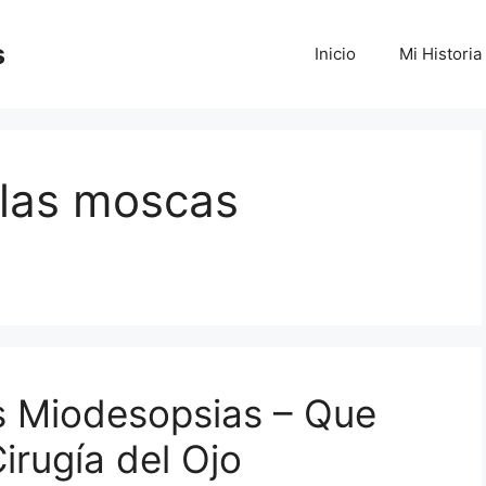
s
Inicio
Mi Historia
 las moscas
s Miodesopsias – Que
irugía del Ojo