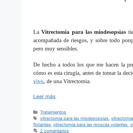
La
Vitrectomia para las miodesopsias
ti
acompañada de riesgos, y sobre todo porqu
pero muy sensibles.
De hecho a todos los que me hacen la pr
cómo es esta cirugía, antes de tomar la deci
vivo
, de una Vitrectomia.
Leer más
Categorías
Tratamientos
Etiquetas
vitrectomia para las miodesopsias
,
vitrectomi
flotantes
,
vitrectomia para las moscas volantes
,
v
2 comentarios