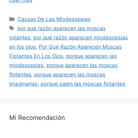
Leer más
Categorías
Causas De Las Miodesopsias
Etiquetas
por que razón aparecen las moscas
volantes
,
por qué razón aparecen miodesopsias
en los ojos
,
Por Qué Razón Aparecen Moscas
Flotantes En Los Ojos
,
porque aparecen las
miodesopsias
,
porque aparecen las moscas
flotantes
,
porque aparecen las moscas
imaginarias
,
porque salen las moscas flotantes
Mi Recomendación