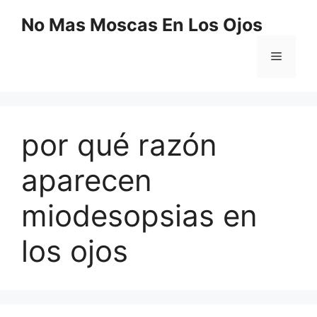
Saltar
No Mas Moscas En Los Ojos
al
contenido
Menú
por qué razón
aparecen
miodesopsias en
los ojos