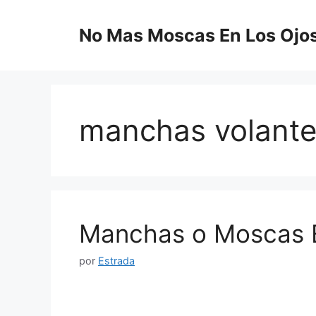
Saltar
al
No Mas Moscas En Los Ojo
contenido
manchas volant
Manchas o Moscas 
por
Estrada