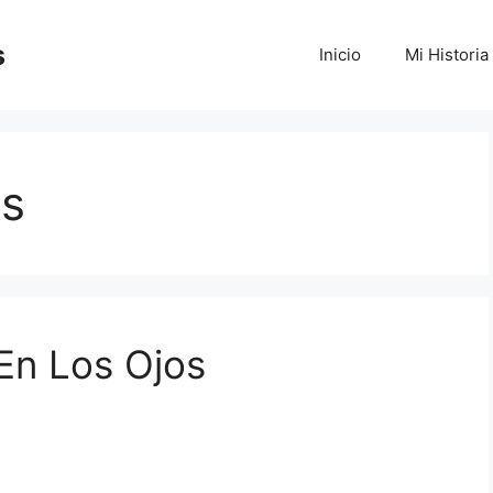
s
Inicio
Mi Historia
es
En Los Ojos