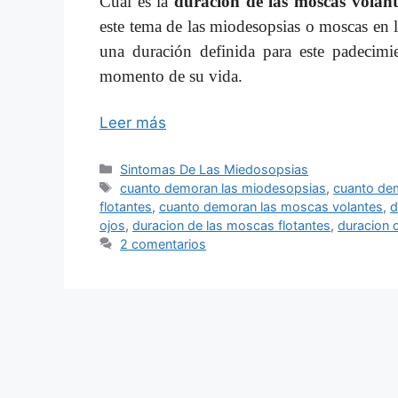
Cuál es la
duracion de las moscas volant
este tema de las miodesopsias o moscas en l
una duración definida para este padecim
momento de su vida.
Leer más
Categorías
Sintomas De Las Miedosopsias
Etiquetas
cuanto demoran las miodesopsias
,
cuanto dem
flotantes
,
cuanto demoran las moscas volantes
,
d
ojos
,
duracion de las moscas flotantes
,
duracion 
2 comentarios