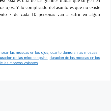
es
? Esta es otra de las grandes dudas que surgen en
os ojos. Y lo complicado del asunto es que no existe
iento 7 de cada 10 personas van a sufrir en algún
oran las moscas en los ojos
,
cuanto demoran las moscas
uracion de las miodesopsias
,
duracion de las moscas en los
de las moscas volantes