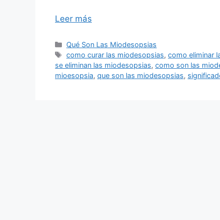
Leer más
Categorías
Qué Son Las Miodesopsias
Etiquetas
como curar las miodesopsias
,
como eliminar 
se eliminan las miodesopsias
,
como son las miod
mioesopsia
,
que son las miodesopsias
,
significa