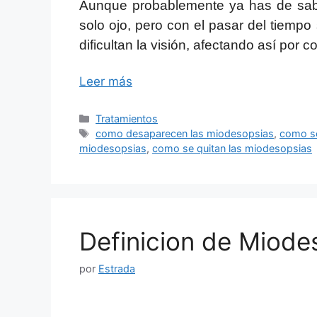
Aunque probablemente ya has de sab
solo ojo, pero con el pasar del tiem
dificultan la visión, afectando así por 
Leer más
Categorías
Tratamientos
Etiquetas
como desaparecen las miodesopsias
,
como se
miodesopsias
,
como se quitan las miodesopsias
Definicion de Miode
por
Estrada