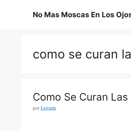
Saltar
al
No Mas Moscas En Los Ojo
contenido
como se curan l
Como Se Curan Las
por
Estrada