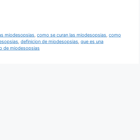
las miodesopsias
,
como se curan las miodesopsias
,
como
esopsias
,
definicion de miodesopsias
,
que es una
do de miodesopsias