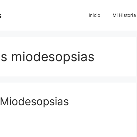
s
Inicio
Mi Historia
as miodesopsias
 Miodesopsias