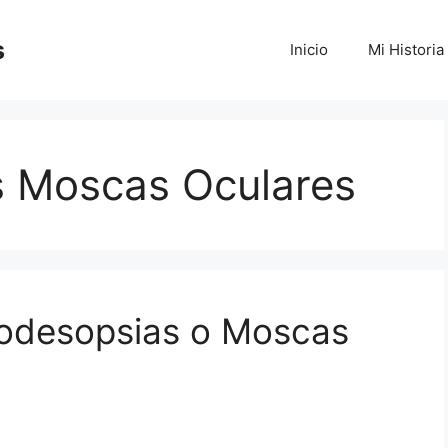
s
Inicio
Mi Historia
s Moscas Oculares
iodesopsias o Moscas