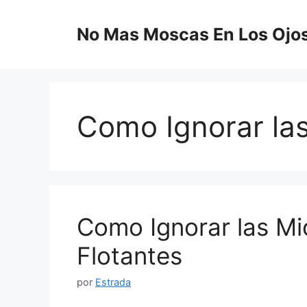
Saltar
al
No Mas Moscas En Los Ojo
contenido
Como Ignorar la
Como Ignorar las M
Flotantes
por
Estrada