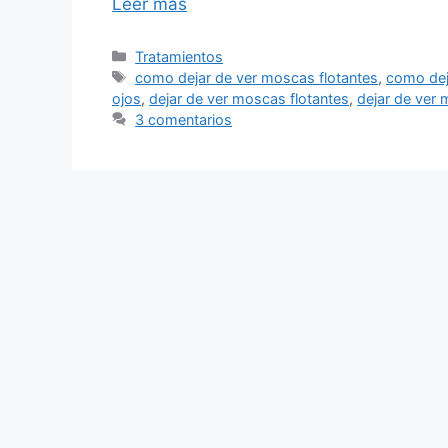
Leer más
Categorías
Tratamientos
Etiquetas
como dejar de ver moscas flotantes
,
como dej
ojos
,
dejar de ver moscas flotantes
,
dejar de ver
3 comentarios